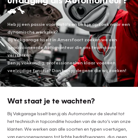
🚗🔧
Heb jij een passie voor auto’s en ben je op zoek naar een
dynamische werkplek?
Bij Vakgarage Isselt in Amersfoort zoeken we een
gepassioneerde Automonteur die ons team komt
versterken.
Ben jij vakkundig, professioneel en klaar voor een
veelzijdige functie? Dan ben jij degene die wij zoeken!
Wat staat je te wachten?
Bij Vakgarage Isselt ben jij als Automonteur de sleutel tot
het technisch in topconditie houden van de auto’s van onze
klanten. We werken aan alle soorten en typen voertuigen,
van personenwagens tot lichte bedrijfswagens, dus geen