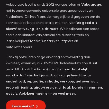
Vakgarage Isselt is sinds 2012 aangesloten bij
Vakgarage
,
het toonaangevende universele garageconcept van
Nederland. Dit heeft ons de mogelijkheid gegeven om de
service uit te breiden naar alle merken, van
‘zo goed als
nieuw’
tot
young- en oldtimers
. We bedienen een breed
scala aan klanten: van particuliere autobezitters en
leaseberijders tot MKB-bedrijven, zzp’ers en
autoliefhebbers.
Dankzij onze jarenlange ervaring en toewijding aan
kwaliteit, waren wij in 2019/2020 halvefinalist ( top 10 uit
ruim 3800 autobedrijven) voor het
onafhankelijk
autobedrijf van het jaar
. Bij ons kun je terecht voor
onderhoud, reparatie, schade, verkoop, autoverhuur,
reconditioning, airco-service, uitlaat, banden, remmen,
accu’s, Apk-keuringen en nog veel meer.
Kennis maken?