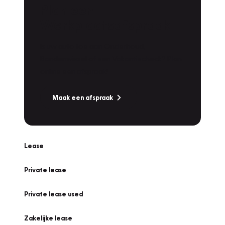
Plan een
Werkplaatsafspraak
Is uw auto toe aan Onderhoud,
Bandenwissel of een Vakantiecheck? Plan
online een afspraak!
Maak een afspraak
Lease
Private lease
Private lease used
Zakelijke lease