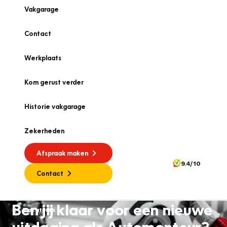
Vakgarage
Contact
Werkplaats
Kom gerust verder
Historie vakgarage
Zekerheden
Afspraak maken
9.4/10
Contact
Ben jij klaar voor een nieuwe
Vacatures
uitdaging als Automonteur?