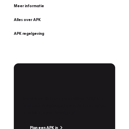
Meer informatie
Alles over APK
APK regelgeving
APK Keuring bij
Vakgarage!
Is het weer tijd voor de jaarlijkse APK? Ga
snel naar Vakgarage bij u in de buurt, en ga
zonder zorgen de weg op!
Plan een APK in