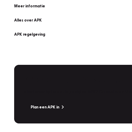
Meer informatie
Alles over APK
APK regelgeving
APK Keuring bij Vakgarage!
Is het weer tijd voor de jaarlijkse APK? Ga snel naar V
Plan een APK in