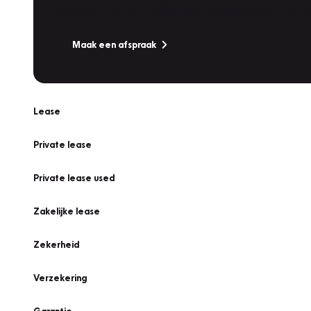
Is uw auto toe aan Onderhoud, Bandenwissel of een Va
Maak een afspraak
Lease
Private lease
Private lease used
Zakelijke lease
Zekerheid
Verzekering