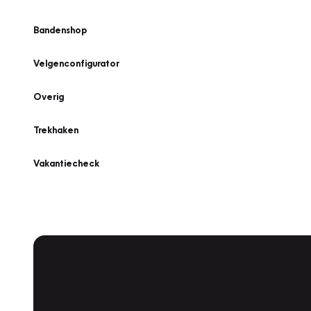
Bandenshop
Velgenconfigurator
Overig
Trekhaken
Vakantiecheck
Plan een
Werkplaatsafspraak