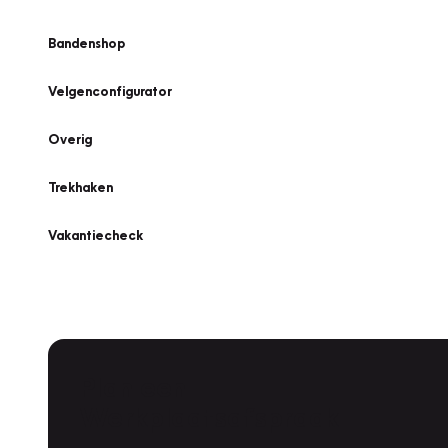
Bandenshop
Velgenconfigurator
Overig
Trekhaken
Vakantiecheck
Plan een
Werkplaatsafspraak