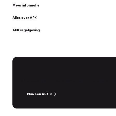
Meer informatie
Alles over APK
APK regelgeving
APK Keuring bij Vakgarage!
Is het weer tijd voor de jaarlijkse APK? Ga snel naar V
Plan een APK in