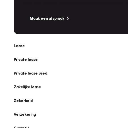
Is uw auto toe aan Onderhoud, Bandenwissel of een Va
Maak een afspraak
Lease
Private lease
Private lease used
Zakelijke lease
Zekerheid
Verzekering