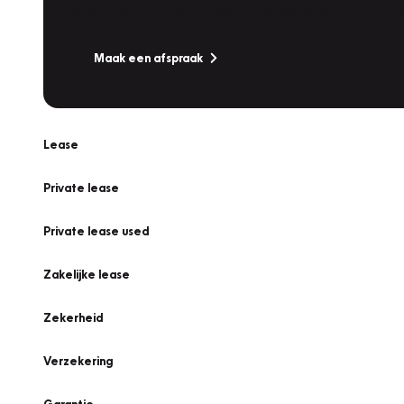
Is uw auto toe aan Onderhoud, Bandenwissel of een Va
Maak een afspraak
Lease
Private lease
Private lease used
Zakelijke lease
Zekerheid
Verzekering